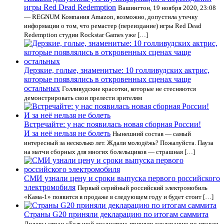
игры Red Dead Redemption
Вашингтон, 19 ноября 2020, 23:08
— REGNUM Компания Amazon, возможно, допустила утечку
информации о том, что ремастер (переиздание) игры Red Dead
Redemption студии Rockstar Games уже […]
Дерзкие, голые, знаменитые: 10 голливудских актрис,
которые появлялись в откровенных сценах чаще
остальных
Голливудские красотки, которые не стесняются
демонстрировать свои прелести зрителям
Встречайте: у нас появилась новая сборная России!
И за неё нельзя не болеть
Нынешний состав — самый
интересный за несколько лет. Ждали молодёжь? Пожалуйста. Пауза
на матчи сборных для многих болельщиков — страшная […]
СМИ узнали цену и сроки выпуска первого российского
электромобиля
Первый серийный российский электромобиль
«Кама-1» появится в продаже в следующем году и будет стоит […]
Страны G20 приняли декларацию по итогам саммита
Лидеры стран «Большой двадцатки» приняли декларацию по итогам