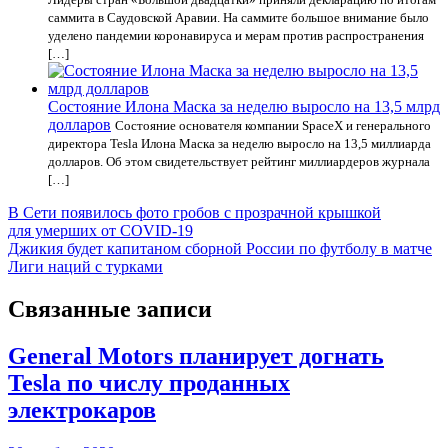
саммита в Саудовской Аравии. На саммите большое внимание было
уделено пандемии коронавируса и мерам против распространения
[…]
Состояние Илона Маска за неделю выросло на 13,5 млрд
долларов
Состояние основателя компании SpaceX и генерального
директора Tesla Илона Маска за неделю выросло на 13,5 миллиарда
долларов. Об этом свидетельствует рейтинг миллиардеров журнала
[…]
Навигация
В Сети появилось фото гробов с прозрачной крышкой
для умерших от COVID-19
по
Джикия будет капитаном сборной России по футболу в матче
записям
Лиги наций с турками
Связанные записи
General Motors планирует догнать
Tesla по числу проданных
электрокаров