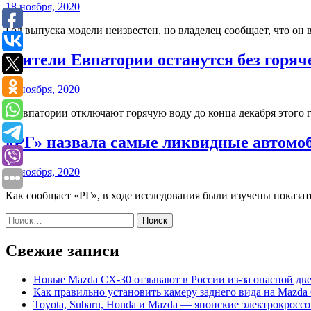
18 ноября, 2020
Год выпуска модели неизвестен, но владелец сообщает, что он
Жители Евпатории останутся без горяче
23 ноября, 2020
В Евпатории отключают горячую воду до конца декабря этого 
«РГ» назвала самые ликвидные автомоб
25 ноября, 2020
Как сообщает «РГ», в ходе исследования были изучены показа
Найти:
Свежие записи
Новые Mazda CX-30 отзывают в России из-за опасной дв
Как правильно установить камеру заднего вида на Mazda
Toyota, Subaru, Honda и Mazda — японские электрокрос