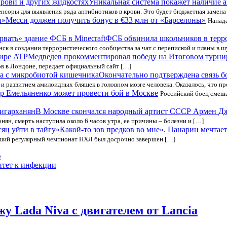
Уникальная система покажет наличие а
енсоры для выявления ряда антибиотиков в крови. Это будет бюджетная замен
Месси должен получить бонус в €33 млн от «Барселоны»
Напад
ФСБ обвинила школьников в террор
ск в создании террористического сообщества за чат с перепиской и планы в 
Медведев прокомментировал победу на Итоговом турни
в в Лондоне, передает официальный сайт […]
Окончательно подтверждена связь 
 развитием амилоидных бляшек в головном мозге человека. Оказалось, что
р Емельяненко может провести бой в Москве
Российский боец смеш
В Москве скончался народный артист СССР Армен Д
ян, смерть наступила около 6 часов утра, ее причины – болезни и […]
«Какой-то зов предков во мне». Панарин мечтает
увший регулярный чемпионат НХЛ был досрочно завершен […]
ф
итет к инфекции
 Lada Niva с двигателем от Lancia