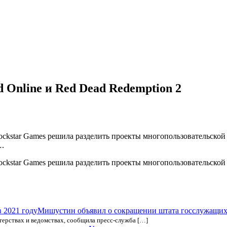
 Online и Red Dead Redemption 2
star Games решила разделить проекты многопользовательской и
….
star Games решила разделить проекты многопользовательской и
Мишустин объявил о сокращении штата госслужащих 
ерствах и ведомствах, сообщила пресс-служба […]