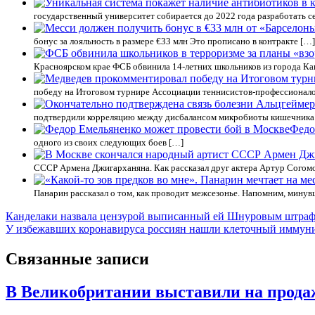
государственный университет собирается до 2022 года разработать с
бонус за лояльность в размере €33 млн Это прописано в контракте […]
Красноярском крае ФСБ обвинила 14-летних школьников из города Кан
победу на Итоговом турнире Ассоциации теннисистов-профессионало
подтвердили корреляцию между дисбалансом микробиоты кишечника и
Федо
одного из своих следующих боев […]
СССР Армена Джигарханяна. Как рассказал друг актера Артур Согомон
Панарин рассказал о том, как проводит межсезонье. Напомним, мин
Навигация
Канделаки назвала цензурой выписанный ей Шнуровым штра
У избежавших коронавируса россиян нашли клеточный иммун
по
записям
Связанные записи
В Великобритании выставили на продажу