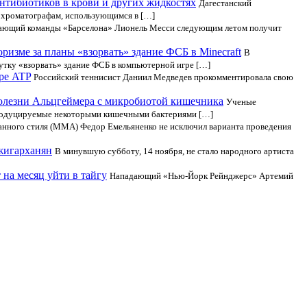
нтибиотиков в крови и других жидкостях
Дагестанский
а хроматографам, использующимся в […]
ающий команды «Барселона» Лионель Месси следующим летом получит
изме за планы «взорвать» здание ФСБ в Minecraft
В
шутку «взорвать» здание ФСБ в компьютерной игре […]
ре ATP
Российский теннисист Даниил Медведев прокомментировала свою
болезни Альцгеймера с микробиотой кишечника
Ученые
 продуцируемые некоторыми кишечными бактериями […]
анного стиля (ММА) Федор Емельяненко не исключил варианта проведения
жигарханян
В минувшую субботу, 14 ноября, не стало народного артиста
 на месяц уйти в тайгу
Нападающий «Нью-Йорк Рейнджерс» Артемий