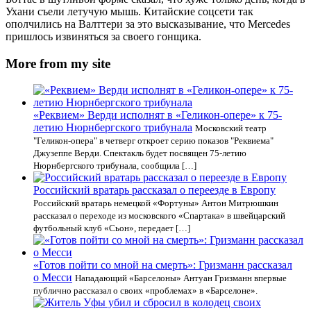
Ухани съели летучую мышь. Китайские соцсети так
ополчились на Валттери за это высказывание, что Mercedes
пришлось извиняться за своего гонщика.
More from my site
«Реквием» Верди исполнят в «Геликон-опере» к 75-
летию Нюрнбергского трибунала
Московский театр
"Геликон-опера" в четверг откроет серию показов "Реквиема"
Джузеппе Верди. Спектакль будет посвящен 75-летию
Нюрнбергского трибунала, сообщила […]
Российский вратарь рассказал о переезде в Европу
Российский вратарь немецкой «Фортуны» Антон Митрюшкин
рассказал о переходе из московского «Спартака» в швейцарский
футбольный клуб «Сьон», передает […]
«Готов пойти со мной на смерть»: Гризманн рассказал
о Месси
Нападающий «Барселоны» Антуан Гризманн впервые
публично рассказал о своих «проблемах» в «Барселоне».