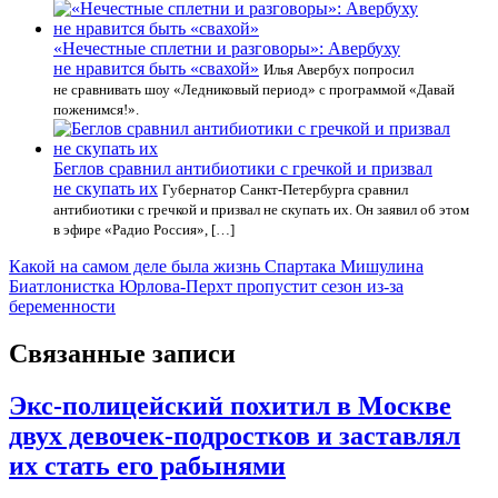
«Нечестные сплетни и разговоры»: Авербуху
не нравится быть «свахой»
Илья Авербух попросил
не сравнивать шоу «Ледниковый период» с программой «Давай
поженимся!».
Беглов сравнил антибиотики с гречкой и призвал
не скупать их
Губернатор Санкт-Петербурга сравнил
антибиотики с гречкой и призвал не скупать их. Он заявил об этом
в эфире «Радио Россия», […]
Навигация
Какой на самом деле была жизнь Спартака Мишулина
Биатлонистка Юрлова-Перхт пропустит сезон из-за
по
беременности
записям
Связанные записи
Экс-полицейский похитил в Москве
двух девочек-подростков и заставлял
их стать его рабынями