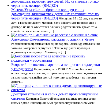
Житель Уфы убил и сбросил в колодец своих
домочадцев, включая трех детей. Их хватились только
через пять месяцев (ВИДЕО)
Женщины 39 и 22 лет, а также их
дети в возрасте девяти месяцев, двух и шести лет пропали еще в
декабре, но из-за отсутствия близких родственников, кроме отца
семейства, их исчезновение […]
Александр Емельяненко рассказал о жизни в Чечне
Российский боец смешанных единоборств Александр Емельяненко
заявил о намерении вернуться в Чечню, где ранее проходил
подготовку к поединку с Магомедом […]
Боярский посоветовал артистам не просить поддержки
у государства
Народный артист РСФСР Михаил Боярский
порекомендовал коллегам, которые жалуются на потерю доходов из-
за коронавируса, найти другой источник заработка и не просить
денег […]
Донстрой установит в своих домах противовирусные
системы
Компания Донстрой оснастит входные группы своих
жилых домов инновационными противовирусными системами.