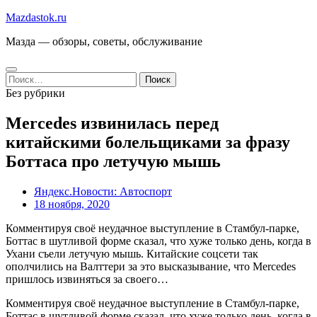
Перейти
Mazdastok.ru
к
Мазда — обзоры, советы, обслуживание
содержимому
Найти:
Без рубрики
Mercedes извинилась перед
китайскими болельщиками за фразу
Боттаса про летучую мышь
Яндекс.Новости: Автоспорт
18 ноября, 2020
Комментируя своё неудачное выступление в Стамбул-парке,
Боттас в шутливой форме сказал, что хуже только день, когда в
Ухани съели летучую мышь. Китайские соцсети так
ополчились на Валттери за это высказывание, что Mercedes
пришлось извиняться за своего…
Комментируя своё неудачное выступление в Стамбул-парке,
Боттас в шутливой форме сказал, что хуже только день, когда в