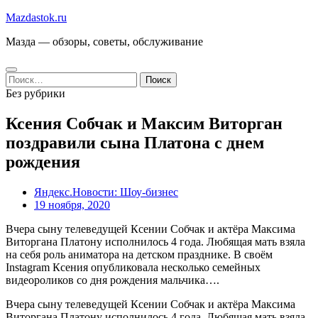
Перейти
Mazdastok.ru
к
Мазда — обзоры, советы, обслуживание
содержимому
Найти:
Без рубрики
Ксения Собчак и Максим Виторган
поздравили сына Платона с днем
рождения
Яндекс.Новости: Шоу-бизнес
19 ноября, 2020
Вчера сыну телеведущей Ксении Собчак и актёра Максима
Виторгана Платону исполнилось 4 года. Любящая мать взяла
на себя роль аниматора на детском празднике. В своём
Instagram Ксения опубликовала несколько семейных
видеороликов со дня рождения мальчика….
Вчера сыну телеведущей Ксении Собчак и актёра Максима
Виторгана Платону исполнилось 4 года. Любящая мать взяла