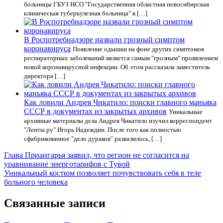
больницы ГБУЗ НСО "Государственная областная новосибирская
клиническая туберкулезная больница" в […]
В Роспотребнадзоре назвали грозный симптом
коронавируса
Появление одышки на фоне других симптомов
респираторных заболеваний является самым "грозным" проявлением
новой коронавирусной инфекции. Об этом рассказала заместитель
директора […]
Как ловили Андрея Чикатило: поиски главного маньяка
СССР в документах из закрытых архивов
Уникальные
архивные материалы дела Андрея Чикатило изучил корреспондент
"Ленты.ру" Игорь Надеждин. После того как полностью
сфабрикованное "дело дураков" развалилось, […]
Навигация
Глава Приангарья заявил, что регион не согласится на
уравнивание энерготарифов с Тувой
по
Уникальный костюм позволяет почувствовать себя в теле
записям
больного человека
Связанные записи