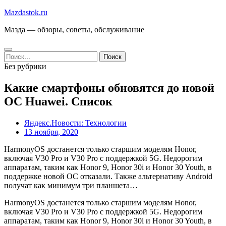
Перейти
Mazdastok.ru
к
Мазда — обзоры, советы, обслуживание
содержимому
Найти:
Без рубрики
Какие смартфоны обновятся до новой
ОС Huawei. Список
Яндекс.Новости: Технологии
13 ноября, 2020
HarmonyOS достанется только старшим моделям Honor,
включая V30 Pro и V30 Pro с поддержкой 5G. Недорогим
аппаратам, таким как Honor 9, Honor 30i и Honor 30 Youth, в
поддержке новой ОС отказали. Также альтернативу Android
получат как минимум три планшета…
HarmonyOS достанется только старшим моделям Honor,
включая V30 Pro и V30 Pro с поддержкой 5G. Недорогим
аппаратам, таким как Honor 9, Honor 30i и Honor 30 Youth, в