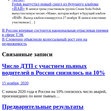
Feduk выпустил новый сингл из будущего альбома
«ЙАЙ»
В записи трека участвовала группа Cream Soda Feduk
выпустил новую песню «Маяк», которая войдет в будущий альбом
«ЙАЙ». Выход альбом планируется 27 ноября. В записи пластинки
участвовала […]
Навигация
В России впервые состоится национальная отраслевая премия
в сфере ТЭК
по
В Словении объяснили колоссальный рост цен на
записям
недвижимость
Связанные записи
Число ДТП с участием пьяных
водителей в России снизилось на 10%
15 ноября, 2020
С начала 2020 года в России на 10% снизилось число аварий,
произошедших по вине пьяных…
Предварительные результаты