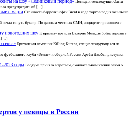
фисенты на шоу «Ледниковый период»
Певица и телеведущая Ольга
пела предупредить об […]
вые с марта
Стоимость барреля нефти Brent в ходе торгов поднялась выше
ой начал тонуть буксир. По данным местных СМИ, инцидент произошел с
оту новогодних шоу
К призыву артиста Валерия Меладзе бойкотировать
к […]
о секса»
Британская компания Killing Kittens, специализирующаяся на
о футбольного клуба «Зенит» и сборной России Артём Дзюба приступил
1-2023 годы
Госдума приняла в третьем, окончательном чтении закон о
ертов у певицы в России