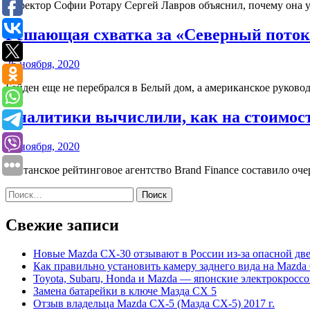
Директор Софии Ротару Сергей Лавров объяснил, почему она у
Решающая схватка за «Северный поток 
26 ноября, 2020
Байден еще не перебрался в Белый дом, а американское руково
Аналитики вычислили, как на стоимост
16 ноября, 2020
Британское рейтинговое агентство Brand Finance составило о
Найти:
Свежие записи
Новые Mazda CX-30 отзывают в России из-за опасной дв
Как правильно установить камеру заднего вида на Mazda
Toyota, Subaru, Honda и Mazda — японские электрокрос
Замена батарейки в ключе Мазда СХ 5
Отзыв владельца Mazda CX-5 (Мазда СХ-5) 2017 г.