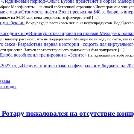
Ольга Бузова предстанет в образе Мале
образе Малефисенты – на своей собственной странице в Инстаграм она уже ус
Стоимость нефти Brent превысила $48 за баррель впер
данным на 04:50 мск, цена февральского фьючерса этой […]
нуть буксир
Вокруг судна растеклось пятно из нефтепродуктов. Под Одесс
Винокур отреагировал на призыв Меладзе к бойк
 Винокур рассказал, что не поддерживает Меладзе по поводу бойкота, так ка
Разработана первая в истории «соцсеть для виртуальног
сети для секса. Запуск соответствующего приложения был приурочен […]
Дзюба возобновил тренировки в «Зените»
Нападающий петербургског
Госдума приняла закон о федеральном бюджете на 202
равмы
ика воды
 Ротару пожаловался на отсутствие конц