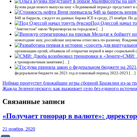
Бузова ради нового выпуска шоу «Ледниковый период» предстанет в 
$48 за баррель, следует из данных биржи ICE в среду, 25 ноября. По 
Под Одессой начал то
"Аметистом" около Черноморска на городском […]
новогодние шоу, российские шоумены отнеслись по-разному. Владимир
организации оргий, объявила об открытии первой в мире социальной 
СМИ: 
к тренировочным занятиям […]
федеральном бюджете на 2021 год и плановый период 2022-2023 […]
Навигация
Неймар пропустит ближайшие игры сборной Бразилии из-за т
Жажда Зеленогорского: как выживает село без единого источн
по
записям
Связанные записи
«Получает гонорар в валюте»: директор
21 ноября, 2020