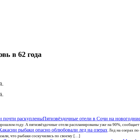
вь в 62 года
й.
й.
Пятизвёздочные отели в Сочи на новогодни
прошлом году. А пятизвёздочные отели распланированы уже на 90%, сообщает
Хакасии рыбаки опасно облюбовали лед на озерах
Лед на озерах по
али, что рыбаки соскучились по своему […]