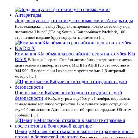
Лорд выпустит фотокнигу со снимками из Антарктиды
Новозеландская певица Лорд анонсировала новую фотокнигу под
названием "На юг" ("Going South"). Как сообщает Pitchfork, 100-
страничное издание будет содержать снимки из […]
Компания Kia объявила российские цены на хэтчбек Kia
Rio X
В базовой версии Comfort автомобиль предлагается с двумя
двигателями на выбор, а также с МКПП и АКПП со стоимостью от
944 900. В исполнении Luxe используется только 1,6-литровый
мотор с […]
При взрыве в Кабуле погиб один сотрудник служб
безопасности
В Кабуле утром в субботу, 21 ноября, взорвалось
самодельное взрывное устройство. В результате один сотрудник
служб безопасности Афганистана погиб, трое пострадали. Об этом
сообщил […]
Певице Милявской отказали в выплате страховки после
потопа в болгарской квартире
Российская певица, 57-летняя