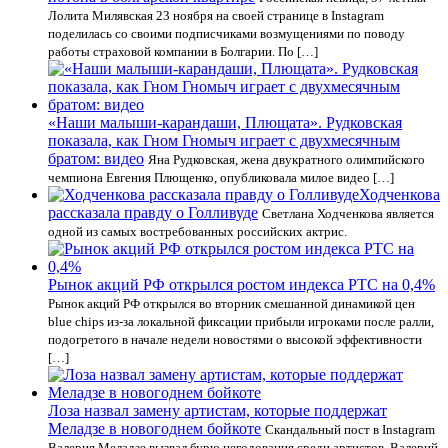
Лолита Милявская 23 ноября на своей странице в Instagram
поделилась со своими подписчиками возмущениями по поводу
работы страховой компании в Болгарии. По […]
«Наши малыши-карандаши, Плющата». Рудковская
показала, как Гном Гномыч играет с двухмесячным
братом: видео
Яна Рудковская, жена двукратного олимпийского
чемпиона Евгения Плющенко, опубликовала милое видео […]
Ходченкова
рассказала правду о Голливуде
Светлана Ходченкова является
одной из самых востребованных российских актрис.
Рынок акций РФ открылся ростом индекса РТС на 0,4%
Рынок акций РФ открылся во вторник смешанной динамикой цен
blue chips из-за локальной фиксации прибыли игроками после ралли,
подогретого в начале недели новостями о высокой эффективности
[…]
Лоза назвал замену артистам, которые поддержат
Меладзе в новогоднем бойкоте
Скандальный пост в Instagram
Валерия Меладзе вызвал бурю негодования среди артистов. Валерий