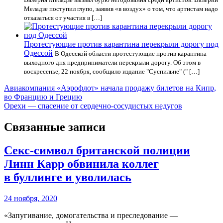
Меладзе поступил глупо, заявив «в воздух» о том, что артистам надо
отказаться от участия в […]
Протестующие против карантина перекрыли дорогу под
Одессой
В Одесской области протестующие против карантина
выходного дня предприниматели перекрыли дорогу. Об этом в
воскресенье, 22 ноября, сообщило издание "Суспильне" (" […]
Навигация
Авиакомпания «Аэрофлот» начала продажу билетов на Кипр,
во Францию и Грецию
по
Орехи — спасение от сердечно-сосудистых недугов
записям
Связанные записи
Секс-символ британской полиции
Линн Карр обвинила коллег
в буллинге и уволилась
24 ноября, 2020
«Запугивание, домогательства и преследование —