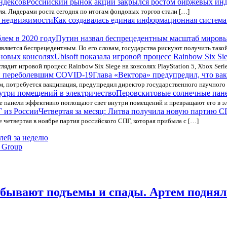
Российский рынок акций закрылся ростом биржевых ин
убля. Лидерами роста сегодня по итогам фондовых торгов стали […]
Как создавалась единая информационная систем
Путин назвал беспрецедентным масштаб мировы
является беспрецедентным. По его словам, государства рискуют получить тако
Ubisoft показала игровой процесс Rainbow Six Si
лядит игровой процесс Rainbow Six Siege на консолях PlayStation 5, Xbox Seri
Глава «Вектора» предупредил, что в
им, потребуется вакцинация, предупредил директор государственного научного
Перовскитовые солнечные пане
 панели эффективно поглощают свет внутри помещений и превращают его в эле
Четвертая за месяц: Литва получила новую партию С
е четвертая в ноябре партия российского СПГ, которая прибыла с […]
лей за неделю
 Group
 бывают подъемы и спады. Артем поднял