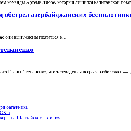
ющем команды Артеме Дзюбе, который лишился капитанской пов
д обстрел азербайджанских беспилотник
йчас они вынуждены прятаться в…
Степаненко
о Елены Степаненко, что телеведущая всерьез разболелась — у 
ери багажника
 CX-5
соверы на Шанхайском автошоу