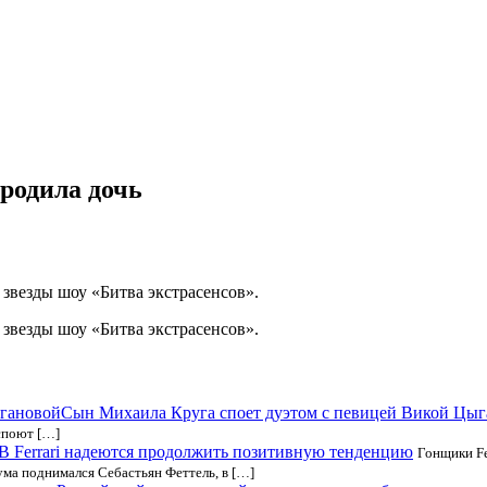
 родила дочь
звезды шоу «Битва экстрасенсов».
звезды шоу «Битва экстрасенсов».
Сын Михаила Круга споет дуэтом с певицей Викой Цы
споют […]
В Ferrari надеются продолжить позитивную тенденцию
Гонщики Fe
ма поднимался Себастьян Феттель, в […]