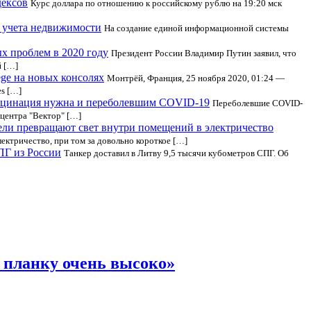
дексов
Курс доллара по отношению к российскому рублю на 19:20 мск
а учета недвижимости
На создание единой информационной системы
х проблем в 2020 году
Президент России Владимир Путин заявил, что
й […]
ege на новых консолях
Монтрёй, Франция, 25 ноября 2020, 01:24 —
es […]
акцинация нужна и переболевшим COVID-19
Переболевшие COVID-
 центра "Вектор" […]
ли превращают свет внутри помещений в электричество
ктричество, при том за довольно короткое […]
ПГ из России
Танкер доставил в Литву 9,5 тысячи кубометров СПГ. Об
 планку очень высоко»