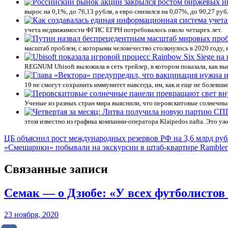
вырос на 0,1%, до 76,13 рубля, а евро снизился на 0,07%, до 90,27 р
учета недвижимости ФГИС ЕГРН потребовалось около четырех лет.
масштаб проблем, с которыми человечество столкнулось в 2020 году, 
REGNUM Ubisoft выложила в сеть трейлер, в котором показала, как выг
19 не смогут сохранить иммунитет навсегда, им, как и еще не болевш
Ученые из разных стран мира выяснили, что перовскитовые солнечные
этом известно из графика компании-оператора Klaipedos nafta. Это уж
Навигация
ЦБ объяснил рост международных резервов РФ на 3,6 млрд руб
«Смешарики» побывали на экскурсии в штаб-квартире Rambler
по
записям
Связанные записи
Семак — о Дзюбе: «У всех футболистов
23 ноября, 2020