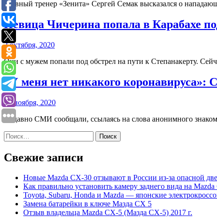
Главный тренер «Зенита» Сергей Семак высказался о напада
Певица Чичерина попала в Карабахе по
2 октября, 2020
Они с мужем попали под обстрел на пути к Степанакерту. Се
«У меня нет никакого коронавируса»: 
15 ноября, 2020
Недавно СМИ сообщали, ссылаясь на слова анонимного знакомог
Найти:
Свежие записи
Новые Mazda CX-30 отзывают в России из-за опасной дв
Как правильно установить камеру заднего вида на Mazda
Toyota, Subaru, Honda и Mazda — японские электрокрос
Замена батарейки в ключе Мазда СХ 5
Отзыв владельца Mazda CX-5 (Мазда СХ-5) 2017 г.