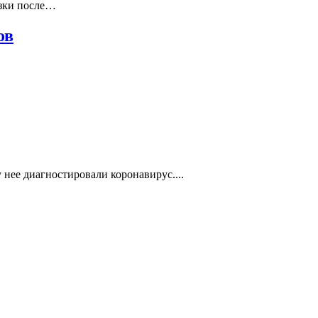
язки после…
ов
нее диагностировали коронавирус....